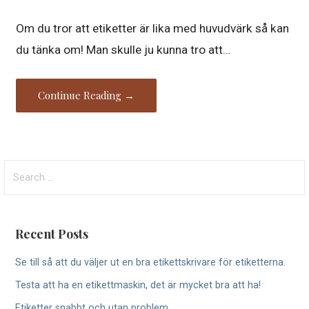
Om du tror att etiketter är lika med huvudvärk så kan
du tänka om! Man skulle ju kunna tro att…
Continue Reading →
S
e
a
r
Recent Posts
c
h
Se till så att du väljer ut en bra etikettskrivare för etiketterna.
f
Testa att ha en etikettmaskin, det är mycket bra att ha!
o
r
Etiketter snabbt och utan problem