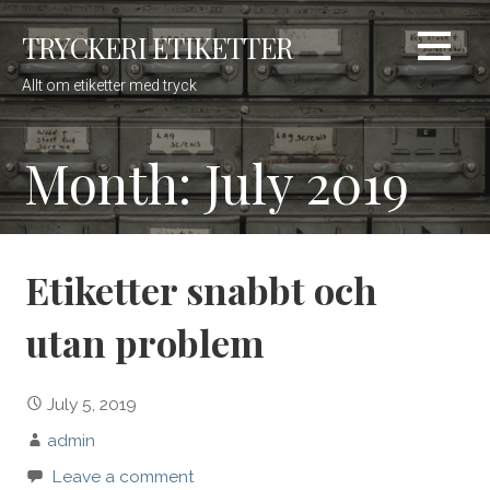
S
TRYCKERI ETIKETTER
k
i
Allt om etiketter med tryck
p
t
o
Month: July 2019
c
o
n
t
Etiketter snabbt och
e
n
utan problem
t
July 5, 2019
admin
Leave a comment