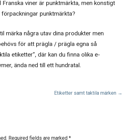
l Franska viner är punktmärkta, men konstigt
as förpackningar punktmärkta?
ktil märka några utav dina produkter men
ehövs för att prägla / prägla egna så
ila etiketter”, där kan du finna olika e-
mer, ända ned till ett hundratal.
Etiketter samt taktila märken →
hed.
Required fields are marked
*