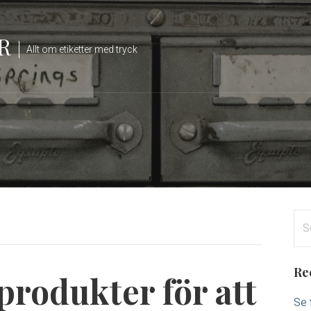
R
Allt om etiketter med tryck
S
e
a
Re
rodukter för att
r
c
Se t