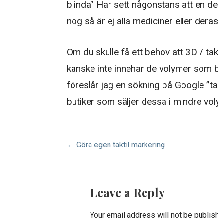
blinda” Har sett någonstans att en de
nog så är ej alla mediciner eller der
Om du skulle få ett behov att 3D / ta
kanske inte innehar de volymer som b
föreslår jag en sökning på Google ”takt
butiker som säljer dessa i mindre voly
P
← Göra egen taktil markering
o
s
Leave a Reply
t
Your email address will not be publis