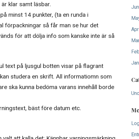
 är klar samt läsbar.
Jun
på minst 14 punkter, (ta en runda i
Ma
tal förpackningar så får man se hur det
Apr
används för att dölja info som kanske inte är så
Mar
Feb
Jan
ul text på ljusgul botten visar på flagrant
an studera en skrift. All informatiomn som
Ca
are ska kunna bedöma varans innehåll borde
Unc
arningstext, bäst före datum etc.
Me
Log
Ent
 valt att kalla det: Kännbar varningsmärkning.