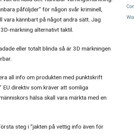
Co
nnbara påföljder” för någon svår kriminell,
Wor
ll vara kännbart på något andra sätt. Jag
 3D-märkning alternativt taktil.
ade eller totalt blinda så är 3D märkningen
rbar.
kera all info om produkten med punktskrift
a” EU direktiv som kräver att somliga
 människors hälsa skall vara märkta med en
första steg i ”jakten på vettig info även för