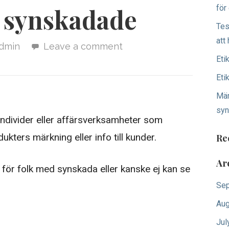
h
för
a synskadade
f
Tes
o
att 
dmin
Leave a comment
r
Eti
:
Eti
Mär
sy
 individer eller affärsverksamheter som
kters märkning eller info till kunder.
Re
Ar
 för folk med synskada eller kanske ej kan se
Sep
Aug
Jul