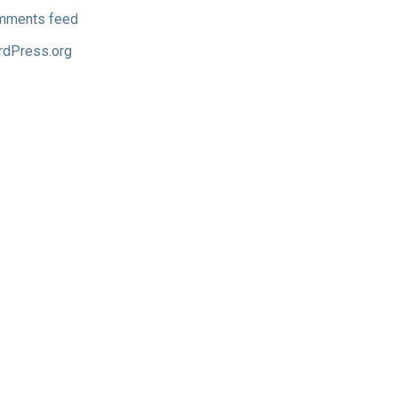
mments feed
dPress.org