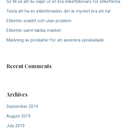
Se till så att du väljer ut en bra etikettskrivare för etiketterna.
f
Testa att ha en etikettmaskin, det är mycket bra att ha!
o
r
Etiketter snabbt och utan problem
:
Etiketter samt taktila märken
Märkning av produkter för att assistera synskadade
Recent Comments
Archives
September 2019
August 2019
July 2019