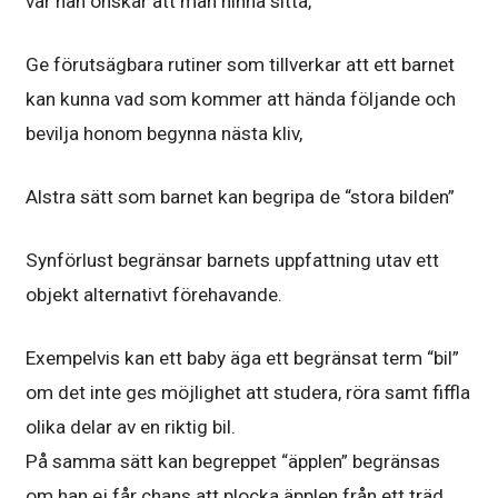
var han önskar att man hinna sitta,
Ge förutsägbara rutiner som tillverkar att ett barnet
kan kunna vad som kommer att hända följande och
bevilja honom begynna nästa kliv,
Alstra sätt som barnet kan begripa de “stora bilden”
Synförlust begränsar barnets uppfattning utav ett
objekt alternativt förehavande.
Exempelvis kan ett baby äga ett begränsat term “bil”
om det inte ges möjlighet att studera, röra samt fiffla
olika delar av en riktig bil.
På samma sätt kan begreppet “äpplen” begränsas
om han ej får chans att plocka äpplen från ett träd